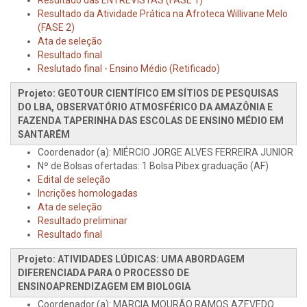
Resultado das ENTREVISTAS (FASE 1)
Resultado da Atividade Prática na Afroteca Willivane Melo
(FASE 2)
Ata de seleção
Resultado final
Reslutado final - Ensino Médio (Retificado)
Projeto: GEOTOUR CIENTÍFICO EM SÍTIOS DE PESQUISAS
DO LBA, OBSERVATÓRIO ATMOSFÉRICO DA AMAZÔNIA E
FAZENDA TAPERINHA DAS ESCOLAS DE ENSINO MÉDIO EM
SANTARÉM
Coordenador (a): MIÉRCIO JORGE ALVES FERREIRA JUNIOR
Nº de Bolsas ofertadas: 1 Bolsa Pibex graduação (AF)
Edital de seleção
Incrições homologadas
Ata de seleção
Resultado preliminar
Resultado final
Projeto: ATIVIDADES LÚDICAS: UMA ABORDAGEM
DIFERENCIADA PARA O PROCESSO DE
ENSINOAPRENDIZAGEM EM BIOLOGIA
Coordenador (a): MARCIA MOURÃO RAMOS AZEVEDO