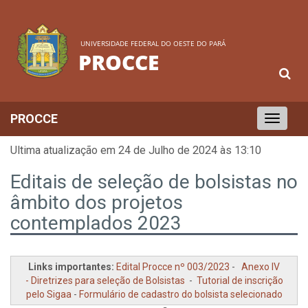
UNIVERSIDADE FEDERAL DO OESTE DO PARÁ
PROCCE
PROCCE
Toggle
navigation
Ultima atualização em 24 de Julho de 2024 às 13:10
Editais de seleção de bolsistas no
âmbito dos projetos
contemplados 2023
Links importantes:
Edital Procce nº 003/2023
-
Anexo IV
- Diretrizes para seleção de Bolsistas
-
Tutorial de inscrição
pelo Sigaa
-
Formulário de cadastro do bolsista selecionado