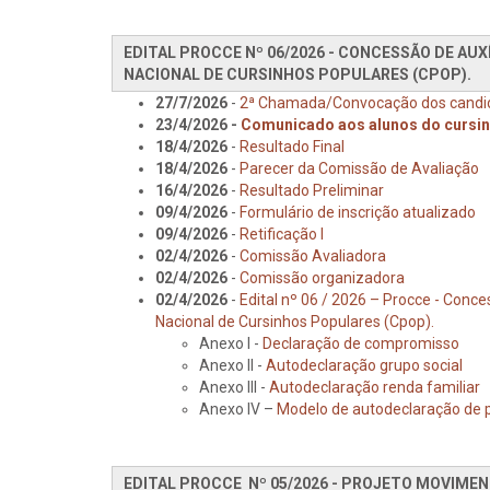
EDITAL PROCCE Nº 06/2026 - CONCESSÃO DE AU
NACIONAL DE CURSINHOS POPULARES (CPOP).
27/7/2026
-
2ª Chamada/Convocação dos candid
23/4/2026 -
Comunicado aos alunos do cursin
18/4/2026
-
Resultado Final
18/4/2026
-
Parecer da Comissão de Avaliação
16/4/2026
-
Resultado
Preliminar
09/4/2026
-
Formulário de inscrição atualizado
09/4/2026
-
Retificação I
02/4/2026
-
Comissão Avaliadora
02/4/2026
-
Comissão organizadora
02/4/2026
-
Edital nº 06 / 2026 – Procce - Conce
Nacional de Cursinhos Populares (Cpop).
Anexo I -
Declaração de compromisso
Anexo II -
Autodeclaração grupo social
Anexo III -
Autodeclaração renda familiar
Anexo IV –
Modelo de autodeclaração de p
EDITAL PROCCE Nº 05/2026 - PROJETO MOVIMEN