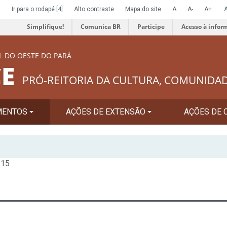
]
Ir para o rodapé
[4]
Alto contraste
Mapa do site
A
A-
A+
Simplifique!
Comunica BR
Participe
Acesso à infor
L DO OESTE DO PARÁ
E
PRÓ-REITORIA DA CULTURA, COMUNIDA
MENTOS
AÇÕES DE EXTENSÃO
AÇÕES DE 
:15