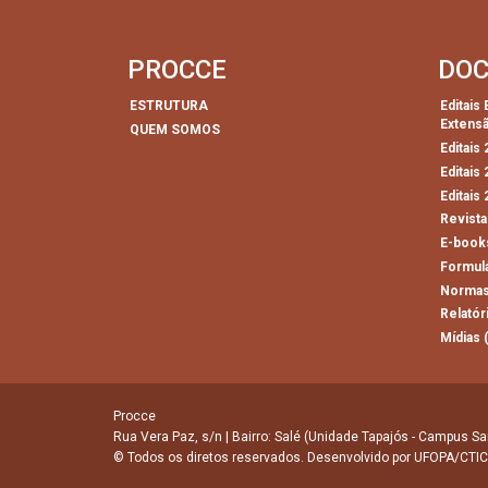
PROCCE
DO
ESTRUTURA
Editais
Extens
QUEM SOMOS
Editais
Editais
Editais
Revista
E-book
Formul
Normas
Relatór
Mídias 
Procce
Rua Vera Paz, s/n | Bairro: Salé (Unidade Tapajós - Campus Sa
© Todos os diretos reservados. Desenvolvido por
UFOPA/CTIC