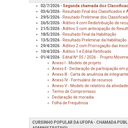
02/7/2026 -
Segunda chamada dos Classifica
03/6/2026
-
Resultado Final dos Classificados e
29/5/2026
-
Resutado Preliminar dos Classifica
26/5/2026
-
Aditivo 4 com Redistribuição de recur
21/5/2026
-
Aditivo 3 com antecipação do Result
18/5/2026
-
Resultado Final da Habilitação
13/5/2026
-
Resultado Preliminar da Habilitação
29/4/2026
-
Aditivo 2 com Prorrogação das Inscri
10/4/2026
-
Aditivo 1 e Edital Retificado
01/4/2026
-
Edital Nº 05 / 2026 - Projeto Movime
Anexo I - Modelo de projeto
Anexo II - Declaração de participação em p
Anexo III - Carta de anuência de integrant
Anexo IV - Formulário de recursos
Anexo V - Modelo de relatório da atividade
Termo de Compromisso
Declaração de moradia
Folha de Frequência
CURSINHO POPULAR DA UFOPA - CHAMADA PÚBL
ADMINISTRATIVO)