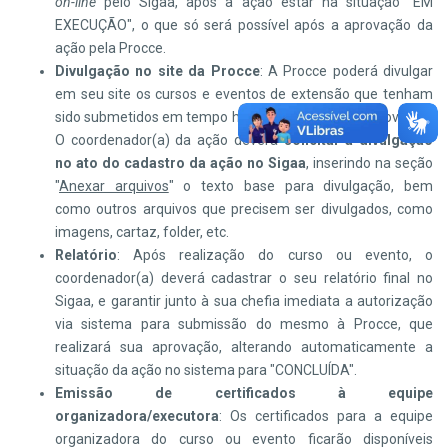
on-line
pelo Sigaa, após a ação estar na situação "EM
EXECUÇÃO", o que só será possível após a aprovação da
ação pela Procce.
Divulgação no site da Procce
: A Procce poderá divulgar
em seu site os cursos e eventos de extensão que tenham
sido submetidos em tempo hábil e devidamente aprovados.
O coordenador(a) da ação deverá
solicitar a divulgação
no ato do cadastro da ação no Sigaa
, inserindo na seção
"
Anexar arquivos
" o texto base para divulgação, bem
como outros arquivos que precisem ser divulgados, como
imagens, cartaz, folder, etc.
Relatório
: Após realização do curso ou evento, o
coordenador(a) deverá cadastrar o seu relatório final no
Sigaa, e garantir junto à sua chefia imediata a autorização
via sistema para submissão do mesmo à Procce, que
realizará sua aprovação, alterando automaticamente a
situação da ação no sistema para "CONCLUÍDA".
Emissão de certificados à equipe
organizadora/executora
: Os certificados para a equipe
organizadora do curso ou evento ficarão disponíveis