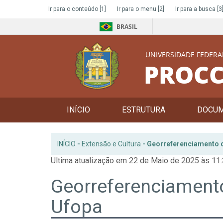
Ir para o conteúdo
[1]
Ir para o menu
[2]
Ir para a busca
[3
BRASIL
UNIVERSIDADE FEDERA
PROCC
INÍCIO
ESTRUTURA
DOCU
INÍCIO
-
Extensão e Cultura
-
Georreferenciamento d
Ultima atualização em 22 de Maio de 2025 às 11
Georreferenciament
Ufopa