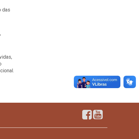
o das
,
vidas,
o
cional.