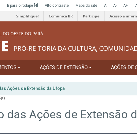
]
Ir para o rodapé
[4]
Alto contraste
Mapa do site
A
A-
A+
Simplifique!
Comunica BR
Participe
Acesso à infor
L DO OESTE DO PARÁ
E
PRÓ-REITORIA DA CULTURA, COMUNIDA
MENTOS
AÇÕES DE EXTENSÃO
AÇÕES DE 
as Ações de Extensão da Ufopa
:39
o das Ações de Extensão 