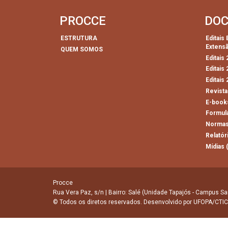
PROCCE
DO
ESTRUTURA
Editais
Extens
QUEM SOMOS
Editais
Editais
Editais
Revista
E-book
Formul
Normas
Relatór
Mídias 
Procce
Rua Vera Paz, s/n | Bairro: Salé (Unidade Tapajós - Campus Sa
© Todos os diretos reservados. Desenvolvido por
UFOPA/CTIC