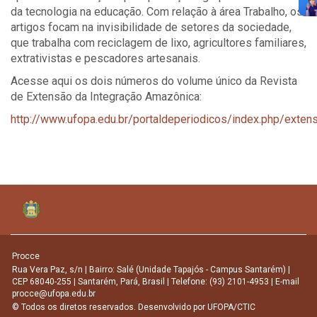
da tecnologia na educação. Com relação à área Trabalho, os
artigos focam na invisibilidade de setores da sociedade,
que trabalha com reciclagem de lixo, agricultores familiares,
extrativistas e pescadores artesanais.
Acesse aqui os dois números do volume único da Revista
de Extensão da Integração Amazônica:
http://www.ufopa.edu.br/portaldeperiodicos/index.php/exte
Procce
Rua Vera Paz, s/n | Bairro: Salé (Unidade Tapajós - Campus Santarém) |
CEP 68040-255 | Santarém, Pará, Brasil | Telefone: (93) 2101-4953 | E-mail
procce@ufopa.edu.br
© Todos os diretos reservados. Desenvolvido por
UFOPA/CTIC