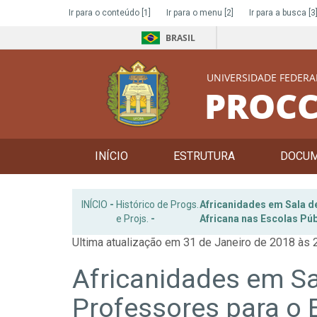
Ir para o conteúdo
[1]
Ir para o menu
[2]
Ir para a busca
[3
BRASIL
UNIVERSIDADE FEDERA
PROCC
INÍCIO
ESTRUTURA
DOCU
INÍCIO
-
Histórico de Progs.
Africanidades em Sala de
e Projs.
-
Africana nas Escolas Pú
Ultima atualização em 31 de Janeiro de 2018 às 
Africanidades em S
Professores para o E