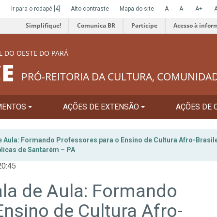
]
Ir para o rodapé
[4]
Alto contraste
Mapa do site
A
A-
A+
Simplifique!
Comunica BR
Participe
Acesso à infor
L DO OESTE DO PARÁ
E
PRÓ-REITORIA DA CULTURA, COMUNIDA
MENTOS
AÇÕES DE EXTENSÃO
AÇÕES DE 
 Aula: Formando Professores para o Ensino de Cultura Afro-Brasile
blicas de Santarém – PA
20:45
ala de Aula: Formando
nsino de Cultura Afro-