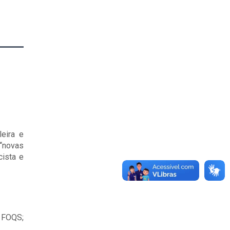
leira e
“novas
cista e
 FOQS;