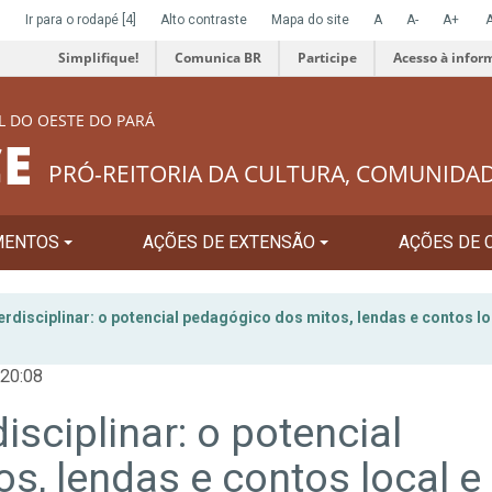
]
Ir para o rodapé
[4]
Alto contraste
Mapa do site
A
A-
A+
Simplifique!
Comunica BR
Participe
Acesso à infor
L DO OESTE DO PARÁ
E
PRÓ-REITORIA DA CULTURA, COMUNIDA
MENTOS
AÇÕES DE EXTENSÃO
AÇÕES DE 
rdisciplinar: o potencial pedagógico dos mitos, lendas e contos lo
 20:08
sciplinar: o potencial
s, lendas e contos local e