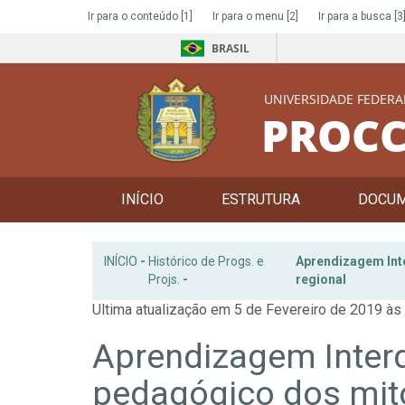
Ir para o conteúdo
[1]
Ir para o menu
[2]
Ir para a busca
[3
BRASIL
UNIVERSIDADE FEDERA
PROCC
INÍCIO
ESTRUTURA
DOCU
INÍCIO
-
Histórico de Progs. e
Aprendizagem Inte
Projs.
-
regional
Ultima atualização em 5 de Fevereiro de 2019 às
Aprendizagem Interdi
pedagógico dos mito