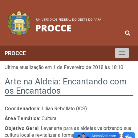
UNIVERSIDADE FEDERAL DO OESTE DO PARÁ
PROCCE
PROCCE
Toggle
navigation
Ultima atualização em 1 de Fevereiro de 2018 às 18:10
Arte na Aldeia: Encantando com
os Encantados
Coordenadora:
Lilian Rebellato (ICS)
Área Temática:
Cultura
Objetivo Geral
: Levar arte para as aldeias valorizando sua
cultura local e revitalizar a forma de ensino nas escolas