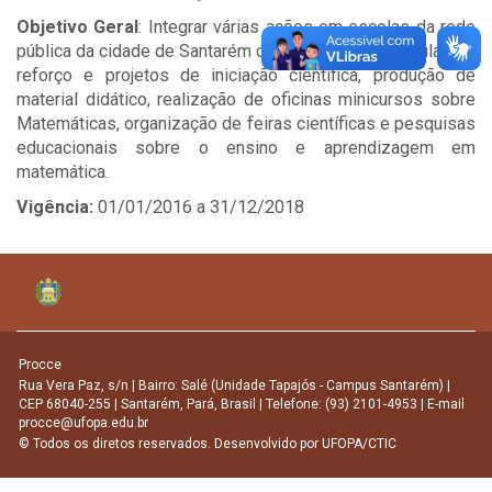
Objetivo Geral
: Integrar várias ações em escolas da rede
pública da cidade de Santarém como realização de aulas de
reforço e projetos de iniciação científica, produção de
material didático, realização de oficinas minicursos sobre
Matemáticas, organização de feiras científicas e pesquisas
educacionais sobre o ensino e aprendizagem em
matemática.
Vigência:
01/01/2016 a 31/12/2018
Procce
Rua Vera Paz, s/n | Bairro: Salé (Unidade Tapajós - Campus Santarém) |
CEP 68040-255 | Santarém, Pará, Brasil | Telefone: (93) 2101-4953 | E-mail
procce@ufopa.edu.br
© Todos os diretos reservados. Desenvolvido por
UFOPA/CTIC