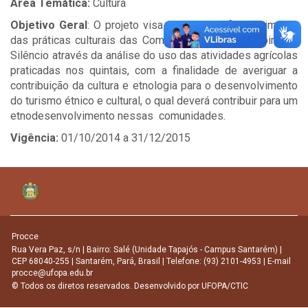
Área Temática:
Cultura
Objetivo Geral
: O projeto visa incentivar o fortalecimento
das práticas culturais das Comunidades de Muratubinha e
Silêncio através da análise do uso das atividades agrícolas
praticadas nos quintais, com a finalidade de averiguar a
contribuição da cultura e etnologia para o desenvolvimento
do turismo étnico e cultural, o qual deverá contribuir para um
etnodesenvolvimento nessas comunidades.
Vigência:
01/10/2014 a 31/12/2015
Procce
Rua Vera Paz, s/n | Bairro: Salé (Unidade Tapajós - Campus Santarém) |
CEP 68040-255 | Santarém, Pará, Brasil | Telefone: (93) 2101-4953 | E-mail
procce@ufopa.edu.br
© Todos os diretos reservados. Desenvolvido por
UFOPA/CTIC