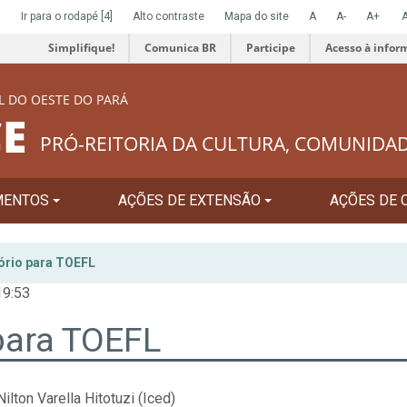
]
Ir para o rodapé
[4]
Alto contraste
Mapa do site
A
A-
A+
Simplifique!
Comunica BR
Participe
Acesso à infor
L DO OESTE DO PARÁ
E
PRÓ-REITORIA DA CULTURA, COMUNIDA
MENTOS
AÇÕES DE EXTENSÃO
AÇÕES DE 
ório para TOEFL
19:53
para TOEFL
lton Varella Hitotuzi (Iced)