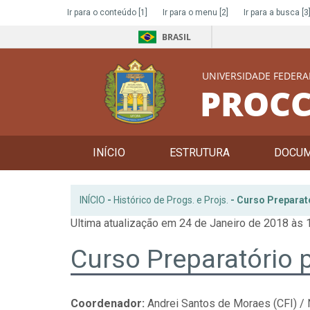
Ir para o conteúdo
[1]
Ir para o menu
[2]
Ir para a busca
[3
BRASIL
UNIVERSIDADE FEDERA
PROCC
INÍCIO
ESTRUTURA
DOCU
INÍCIO
-
Histórico de Progs. e Projs.
-
Curso Preparat
Ultima atualização em 24 de Janeiro de 2018 às 
Curso Preparatório 
Coordenador:
Andrei Santos de Moraes (CFI) / Ni