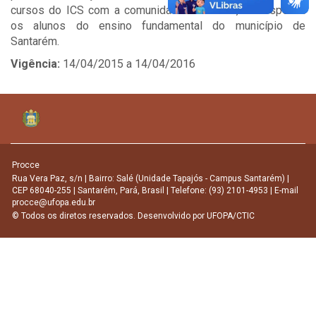
cursos do ICS com a comunidade santarena, em especial
os alunos do ensino fundamental do município de
Santarém.
Vigência:
14/04/2015 a 14/04/2016
Procce
Rua Vera Paz, s/n | Bairro: Salé (Unidade Tapajós - Campus Santarém) |
CEP 68040-255 | Santarém, Pará, Brasil | Telefone: (93) 2101-4953 | E-mail
procce@ufopa.edu.br
© Todos os diretos reservados. Desenvolvido por
UFOPA/CTIC