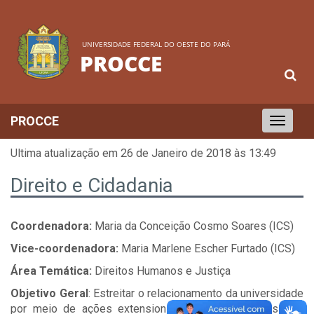
UNIVERSIDADE FEDERAL DO OESTE DO PARÁ
PROCCE
PROCCE
Toggle
navigation
Ultima atualização em 26 de Janeiro de 2018 às 13:49
Direito e Cidadania
Coordenadora:
Maria da Conceição Cosmo Soares (ICS)
Vice-coordenadora:
Maria Marlene Escher Furtado (ICS)
Área Temática:
Direitos Humanos e Justiça
Objetivo Geral
: Estreitar o relacionamento da universidade
por meio de ações extensionistas, via acadêmicos dos