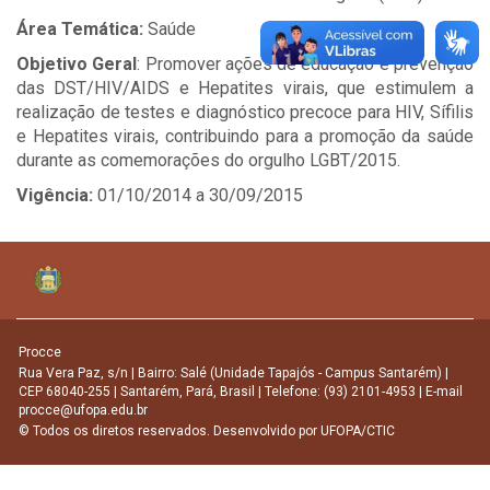
Área Temática:
Saúde
Objetivo Geral
: Promover ações de educação e prevenção
das DST/HIV/AIDS e Hepatites virais, que estimulem a
realização de testes e diagnóstico precoce para HIV, Sífilis
e Hepatites virais, contribuindo para a promoção da saúde
durante as comemorações do orgulho LGBT/2015.
Vigência:
01/10/2014 a 30/09/2015
Procce
Rua Vera Paz, s/n | Bairro: Salé (Unidade Tapajós - Campus Santarém) |
CEP 68040-255 | Santarém, Pará, Brasil | Telefone: (93) 2101-4953 | E-mail
procce@ufopa.edu.br
© Todos os diretos reservados. Desenvolvido por
UFOPA/CTIC