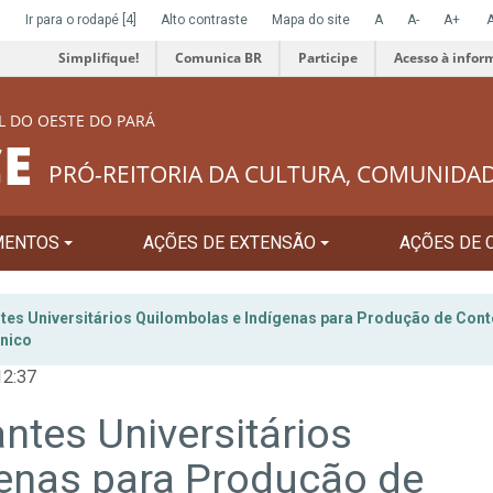
]
Ir para o rodapé
[4]
Alto contraste
Mapa do site
A
A-
A+
Simplifique!
Comunica BR
Participe
Acesso à infor
L DO OESTE DO PARÁ
E
PRÓ-REITORIA DA CULTURA, COMUNIDA
MENTOS
AÇÕES DE EXTENSÃO
AÇÕES DE 
es Universitários Quilombolas e Indígenas para Produção de Con
ônico
12:37
tes Universitários
genas para Produção de