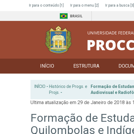
Ir para o conteúdo
[1]
Ir para o menu
[2]
Ir para a busca
[3
BRASIL
UNIVERSIDADE FEDERA
PROCC
INÍCIO
ESTRUTURA
DOCU
INÍCIO
-
Histórico de Progs. e
Formação de Estudant
Projs.
-
Audiovisual e Radiof
Ultima atualização em 29 de Janeiro de 2018 às 
Formação de Estudan
Quilombolas e Indí