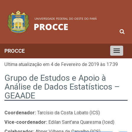
UNIVERSIDADE FEDERAL DO OESTE DO PARÁ
PROCCE
PROCCE
Toggle
navigation
Ultima atualização em 4 de Fevereiro de 2019 às 17:39
Grupo de Estudos e Apoio à
Análise de Dados Estatísticos –
GEAADE
Coordenador:
Tarcísio da Costa Lobato (ICS)
Vice-coordenador:
Edilan Sant'ana Quaresma (Iced)
Colaborador:
Abner Vilhena de Carvalho (ICS)