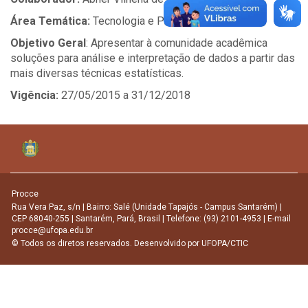
Área Temática:
Tecnologia e Produção
Objetivo Geral
: Apresentar à comunidade acadêmica
soluções para análise e interpretação de dados a partir das
mais diversas técnicas estatísticas.
Vigência:
27/05/2015 a 31/12/2018
Procce
Rua Vera Paz, s/n | Bairro: Salé (Unidade Tapajós - Campus Santarém) |
CEP 68040-255 | Santarém, Pará, Brasil | Telefone: (93) 2101-4953 | E-mail
procce@ufopa.edu.br
© Todos os diretos reservados. Desenvolvido por
UFOPA/CTIC