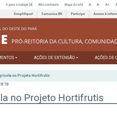
]
Ir para o rodapé
[4]
Alto contraste
Mapa do site
A
A-
A+
Simplifique!
Comunica BR
Participe
Acesso à infor
L DO OESTE DO PARÁ
E
PRÓ-REITORIA DA CULTURA, COMUNIDA
MENTOS
AÇÕES DE EXTENSÃO
AÇÕES DE 
ícola no Projeto Hortifrutis
18:18
 no Projeto Hortifrutis