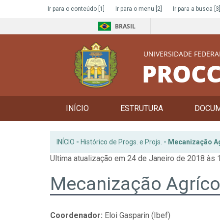
Ir para o conteúdo
[1]
Ir para o menu
[2]
Ir para a busca
[3
BRASIL
UNIVERSIDADE FEDERA
PROCC
INÍCIO
ESTRUTURA
DOCU
INÍCIO
-
Histórico de Progs. e Projs.
-
Mecanização Agr
Ultima atualização em 24 de Janeiro de 2018 às 
Mecanização Agrícola
Coordenador:
Eloi Gasparin (Ibef)