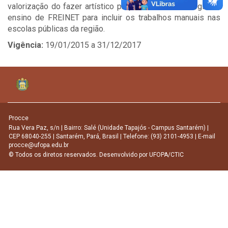
valorização do fazer artístico proposto na metodologia de
ensino de FREINET para incluir os trabalhos manuais nas
escolas públicas da região.
Vigência:
19/01/2015 a 31/12/2017
Procce
Rua Vera Paz, s/n | Bairro: Salé (Unidade Tapajós - Campus Santarém) |
CEP 68040-255 | Santarém, Pará, Brasil | Telefone: (93) 2101-4953 | E-mail
procce@ufopa.edu.br
© Todos os diretos reservados. Desenvolvido por
UFOPA/CTIC