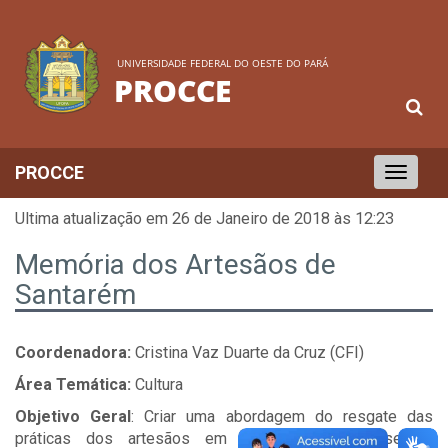
UNIVERSIDADE FEDERAL DO OESTE DO PARÁ
PROCCE
PROCCE
Toggle
navigation
Ultima atualização em 26 de Janeiro de 2018 às 12:23
Memória dos Artesãos de
Santarém
Coordenadora:
Cristina Vaz Duarte da Cruz (CFI)
Área Temática:
Cultura
Objetivo Geral
: Criar uma abordagem do resgate das
práticas dos artesãos em Santarém com base na