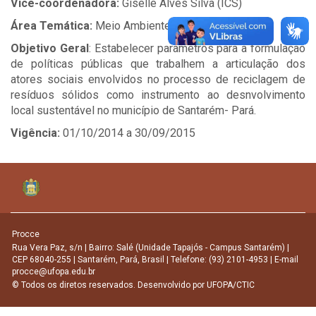
Vice-coordenadora:
Giselle Alves Silva (ICS)
Área Temática:
Meio Ambiente
Objetivo Geral
: Estabelecer parâmetros para a formulação
de políticas públicas que trabalhem a articulação dos
atores sociais envolvidos no processo de reciclagem de
resíduos sólidos como instrumento ao desnvolvimento
local sustentável no município de Santarém- Pará.
Vigência:
01/10/2014 a 30/09/2015
Procce
Rua Vera Paz, s/n | Bairro: Salé (Unidade Tapajós - Campus Santarém) |
CEP 68040-255 | Santarém, Pará, Brasil | Telefone: (93) 2101-4953 | E-mail
procce@ufopa.edu.br
© Todos os diretos reservados. Desenvolvido por
UFOPA/CTIC