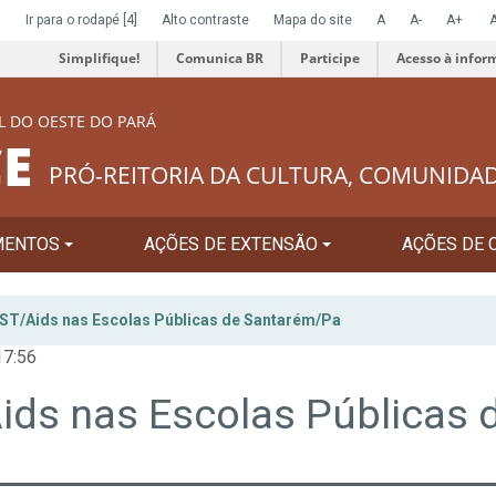
]
Ir para o rodapé
[4]
Alto contraste
Mapa do site
A
A-
A+
Simplifique!
Comunica BR
Participe
Acesso à infor
L DO OESTE DO PARÁ
E
PRÓ-REITORIA DA CULTURA, COMUNIDA
MENTOS
AÇÕES DE EXTENSÃO
AÇÕES DE 
ST/Aids nas Escolas Públicas de Santarém/Pa
17:56
ids nas Escolas Públicas 