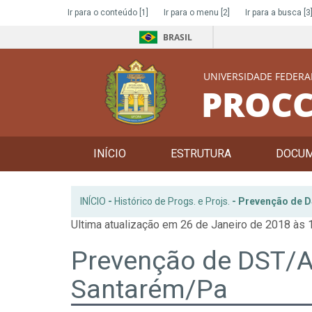
Ir para o conteúdo
[1]
Ir para o menu
[2]
Ir para a busca
[3
BRASIL
UNIVERSIDADE FEDERA
PROCC
INÍCIO
ESTRUTURA
DOCU
INÍCIO
-
Histórico de Progs. e Projs.
-
Prevenção de D
Ultima atualização em 26 de Janeiro de 2018 às 
Prevenção de DST/A
Santarém/Pa