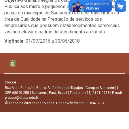
Objetivo Geral
: Integrar os discentes do curso de Gestão
Pública aos micro e pequenos empresários das principais
praias do município de Santarém. Oferecer minicursos na
área de Qualidade na Prestação de serviços aos
empresários que possuem estabelecimentos comerciais
visando elevar o padrão de atendimento ao turista.
Vigência:
01/07/2016 a 30/06/2018
Procce
Rua Vera Paz, s/n | Bairro: Salé (Unidade Tapajós - Campus Santarém) |
CEP 68040-255 | Santarém, Pará, Brasil | Telefone: (93) 2101-4953 | E-mail
procce@ufopa.edu.br
© Todos os diretos reservados. Desenvolvido por
UFOPA/CTIC