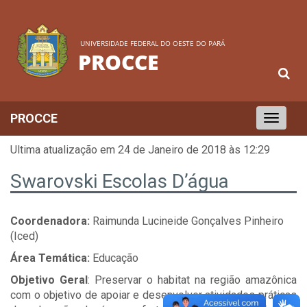
UNIVERSIDADE FEDERAL DO OESTE DO PARÁ
PROCCE
PROCCE
Toggle
navigation
Ultima atualização em 24 de Janeiro de 2018 às 12:29
Swarovski Escolas D’água
Coordenadora:
Raimunda Lucineide Gonçalves Pinheiro
(Iced)
Área Temática:
Educação
Objetivo Geral
: Preservar o habitat na região amazônica
com o objetivo de apoiar e desenvolver atividades práticas