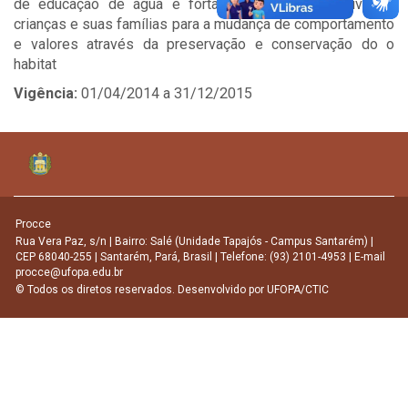
de educação de água e fortalecendo a perspectiva de
crianças e suas famílias para a mudança de comportamento
e valores através da preservação e conservação do o
habitat
Vigência:
01/04/2014 a 31/12/2015
Procce
Rua Vera Paz, s/n | Bairro: Salé (Unidade Tapajós - Campus Santarém) |
CEP 68040-255 | Santarém, Pará, Brasil | Telefone: (93) 2101-4953 | E-mail
procce@ufopa.edu.br
© Todos os diretos reservados. Desenvolvido por
UFOPA/CTIC