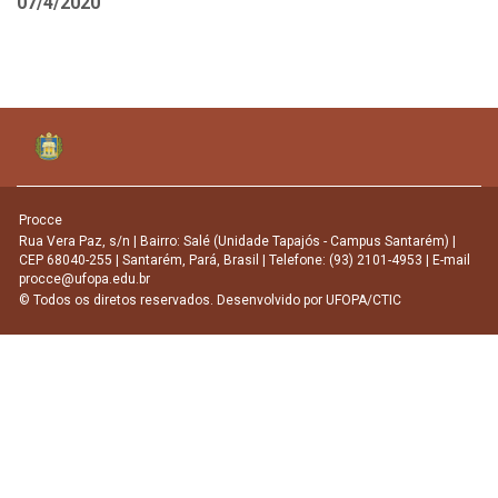
07/4/2020
Procce
Rua Vera Paz, s/n | Bairro: Salé (Unidade Tapajós - Campus Santarém) |
CEP 68040-255 | Santarém, Pará, Brasil | Telefone: (93) 2101-4953 | E-mail
procce@ufopa.edu.br
© Todos os diretos reservados. Desenvolvido por
UFOPA/CTIC