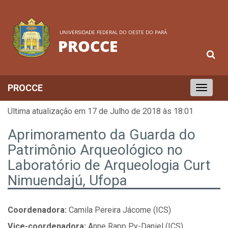
UNIVERSIDADE FEDERAL DO OESTE DO PARÁ
PROCCE
PROCCE
Toggle
navigation
Ultima atualização em 17 de Julho de 2018 às 18:01
Aprimoramento da Guarda do
Patrimônio Arqueológico no
Laboratório de Arqueologia Curt
Nimuendajú, Ufopa
Coordenadora:
Camila Pereira Jácome (ICS)
Vice-coordenadora:
Anne Rapp Py-Daniel (ICS)