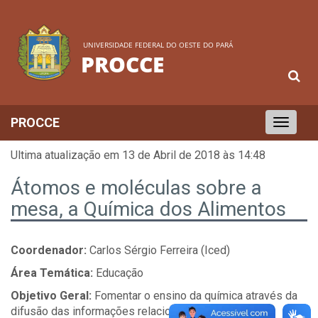
UNIVERSIDADE FEDERAL DO OESTE DO PARÁ
PROCCE
PROCCE
Toggle
navigation
Ultima atualização em 13 de Abril de 2018 às 14:48
Átomos e moléculas sobre a
mesa, a Química dos Alimentos
Coordenador:
Carlos Sérgio Ferreira (Iced)
Área Temática:
Educação
Objetivo Geral:
Fomentar o ensino da química através da
difusão das informações relacionadas à química dos