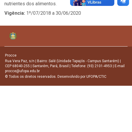
nutrientes dos alimentos.
Vigência:
1º/07/2018 a 30/06/2020
Procce
Rua Vera Paz, s/n | Bairro: Salé (Unidade Tapajós - Campus Santarém) |
CEP 68040-255 | Santarém, Pará, Brasil | Telefone: (93) 2101-4953 | E-mail
procce@ufopa.edu.br
© Todos os diretos reservados. Desenvolvido por
UFOPA/CTIC