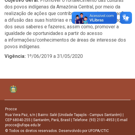
Objetivo Geral:
Promover o fortalecimento das culturas
dos povos indígenas da Amazônia Central, por meio da
realização de ações que contribuam para a documentação e
a difusão das suas histórias e memórias e da valorização
dos seus saberes e fazeres; assim como, promover a
igualdade de oportunidades a partir do acesso
a informações/conhecimentos de áreas de interesse dos
povos indígenas.
Vigência:
1º/06/2019 a 31/05/2020
Procce
Rua Vera Paz, s/n | Bairro: Salé (Unidade Tapajós - Campus Santarém) |
CEP 68040-255 | Santarém, Pará, Brasil | Telefone: (93) 2101-4953 | E-mail
procce@ufopa.edu.br
© Todos os diretos reservados. Desenvolvido por
UFOPA/CTIC