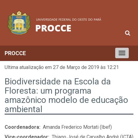
UNIVERSIDADE FEDERAL DO OESTE DO PARÁ
PROCCE
PROCCE
Toggle
navigation
Ultima atualização em 27 de Março de 2019 às 12:21
Biodiversidade na Escola da
Floresta: um programa
amazônico modelo de educação
ambiental
Coordenadora:
Amanda Frederico Mortati (Ibef)
Vice-coordenador:
Thiago José de Carvalho André (ICTA)