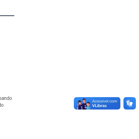
isando
do