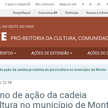
]
Ir para o rodapé
[4]
Alto contraste
Mapa do site
A
A-
A+
Simplifique!
Comunica BR
Participe
Acesso à infor
L DO OESTE DO PARÁ
E
PRÓ-REITORIA DA CULTURA, COMUNIDA
MENTOS
AÇÕES DE EXTENSÃO
AÇÕES DE 
de ação da cadeia produtiva da piscicultura no município de Monte
s 12:18
ano de ação da cadeia
ultura no município de Mon