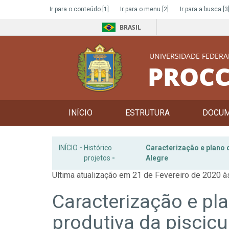
Ir para o conteúdo
[1]
Ir para o menu
[2]
Ir para a busca
[3
BRASIL
UNIVERSIDADE FEDERA
PROCC
INÍCIO
ESTRUTURA
DOCU
INÍCIO
-
Histórico
Caracterização e plano 
projetos
-
Alegre
Ultima atualização em 21 de Fevereiro de 2020 à
Caracterização e pl
produtiva da piscic