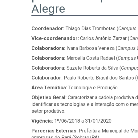
Alegre
Coordenador:
Thiago Dias Trombetas (
Campus
Vice-coordenandor:
Carlos Antônio Zarzar (
Ca
Colaboradora:
Ivana Barbosa Veneza (
Campus
U
Colaboradora:
Marcella Costa Radael (
Campus
Colaboradora:
Suzete Roberta da Silva (
Campu
Colaborador:
Paulo Roberto Brasil dos Santos (
Área Temática:
Tecnologia e Produção
Objetivo Geral:
Caracterizar a cadeia produtiva 
identificar as tecnologias e a interação com o m
setor produtivo.
Vigência:
1º/06/2018 a 31/01/2020
Parcerias Externas:
Prefeitura Municipal de Mo
empresas do Pará (Sebrae/PA)