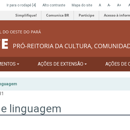
]
Ir para o rodapé
[4]
Alto contraste
Mapa do site
A
A-
A+
Simplifique!
Comunica BR
Participe
Acesso à infor
L DO OESTE DO PARÁ
E
PRÓ-REITORIA DA CULTURA, COMUNIDA
MENTOS
AÇÕES DE EXTENSÃO
AÇÕES DE 
linguagem
31
de linguagem