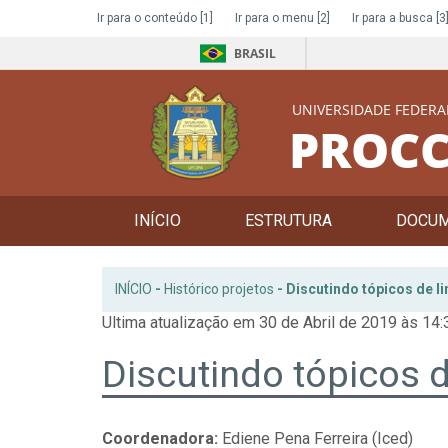
Ir para o conteúdo
[1]
Ir para o menu
[2]
Ir para a busca
[3
BRASIL
UNIVERSIDADE FEDERA
PROCC
INÍCIO
ESTRUTURA
DOCU
INÍCIO
-
Histórico projetos
-
Discutindo tópicos de 
Ultima atualização em 30 de Abril de 2019 às 14:
Discutindo tópicos 
Coordenadora:
Ediene Pena Ferreira (Iced)