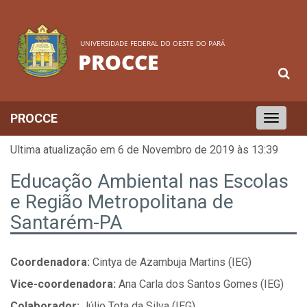
UNIVERSIDADE FEDERAL DO OESTE DO PARÁ
PROCCE
PROCCE
Toggle
navigation
Ultima atualização em 6 de Novembro de 2019 às 13:39
Educação Ambiental nas Escolas
e Região Metropolitana de
Santarém-PA
Coordenadora:
Cintya de Azambuja Martins (IEG)
Vice-coordenadora:
Ana Carla dos Santos Gomes (IEG)
Colaborador:
Júlio Tota da Silva (IEG)