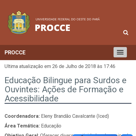
UNIVERSIDADE FEDERAL DO OESTE DO PARÁ
PROCCE
PROCCE
Toggle
navigation
Ultima atualização em 26 de Julho de 2018 às 17:46
Educação Bilingue para Surdos e
Ouvintes: Ações de Formação e
Acessibilidade
Coordenadora:
Eleny Brandão Cavalcante (Iced)
Área Temática:
Educação
Objetivo Geral
: Oferecer diversas atividades de ensino de