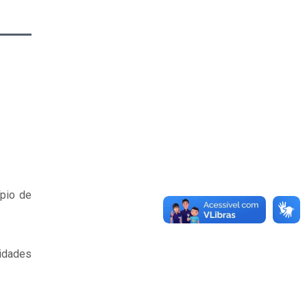
ípio de
idades