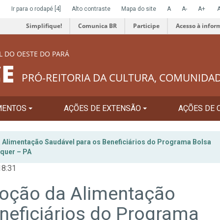
]
Ir para o rodapé
[4]
Alto contraste
Mapa do site
A
A-
A+
Simplifique!
Comunica BR
Participe
Acesso à infor
L DO OESTE DO PARÁ
E
PRÓ-REITORIA DA CULTURA, COMUNIDA
MENTOS
AÇÕES DE EXTENSÃO
AÇÕES DE 
 Alimentação Saudável para os Beneficiários do Programa Bolsa
nquer – PA
18:31
moção da Alimentação
neficiários do Programa