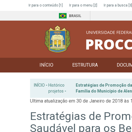
Ir para o conteúdo
[1]
Ir para o menu
[2]
Ir para a busca
[3
BRASIL
UNIVERSIDADE FEDERA
PROCC
INÍCIO
ESTRUTURA
DOCU
INÍCIO
-
Histórico
Estratégias de Promoção da
projetos
-
Família do Município de Ale
Ultima atualização em 30 de Janeiro de 2018 às 
Estratégias de Pro
Saudável para os Be