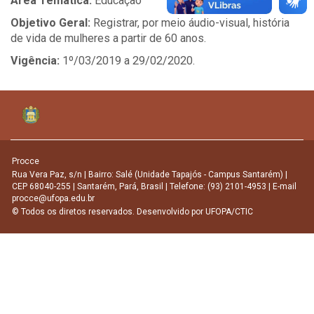
Área Temática:
Educação
Objetivo Geral:
Registrar, por meio áudio-visual, história
de vida de mulheres a partir de 60 anos.
Vigência:
1º/03/2019 a 29/02/2020.
Procce
Rua Vera Paz, s/n | Bairro: Salé (Unidade Tapajós - Campus Santarém) |
CEP 68040-255 | Santarém, Pará, Brasil | Telefone: (93) 2101-4953 | E-mail
procce@ufopa.edu.br
© Todos os diretos reservados. Desenvolvido por
UFOPA/CTIC