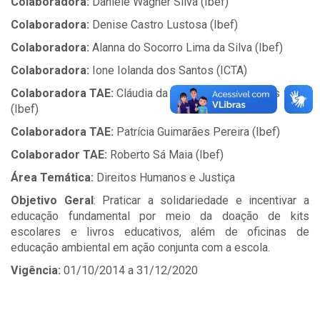
Colaboradora:
Daniele Wagner Silva (Ibef)
Colaboradora:
Denise Castro Lustosa (Ibef)
Colaboradora:
Alanna do Socorro Lima da Silva (Ibef)
Colaboradora:
Ione
Iolanda dos Santos (ICTA)
Colaboradora TAE:
Cláudia da Costa Cardoso Matos
(Ibef)
Colaboradora TAE:
Patrícia Guimarães Pereira (Ibef)
Colaborador TAE:
Roberto Sá Maia (Ibef)
Área Temática:
Direitos Humanos e Justiça
Objetivo Geral
: Praticar a solidariedade e incentivar a
educação fundamental por meio da doação de kits
escolares e livros educativos, além de oficinas de
educação ambiental em ação conjunta com a escola.
Vigência:
01/10/2014 a 31/12/2020