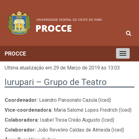
UNIVERSIDADE FEDERAL DO OESTE DO PARÁ
PROCCE
PROCCE
Toggle
navigation
Ultima atualização em 29 de Março de 2019 às 13:03
Iurupari – Grupo de Teatro
Coordenador:
Leandro Pansonato Cazula (Iced)
Vice-coordenadora:
Maria Salomé Lopes Fredrich (Iced)
Colaboradora:
Isabel Tresa Creão Augusto (Iced)
Colaborador:
João Revelino Caldas de Almeida (Iced)