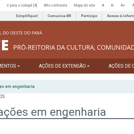
]
Ir para o rodapé
[4]
Alto contraste
Mapa do site
A
A-
A+
Simplifique!
Comunica BR
Participe
Acesso à infor
L DO OESTE DO PARÁ
E
PRÓ-REITORIA DA CULTURA, COMUNIDA
MENTOS
AÇÕES DE EXTENSÃO
AÇÕES DE 
ões em engenharia
:05
cações em engenharia