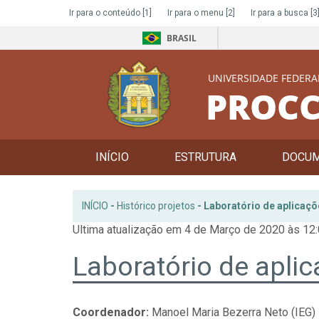
Ir para o conteúdo
[1]
Ir para o menu
[2]
Ir para a busca
[3
BRASIL
UNIVERSIDADE FEDERA
PROCC
INÍCIO
ESTRUTURA
DOCU
INÍCIO
-
Histórico projetos
-
Laboratório de aplicaç
Ultima atualização em 4 de Março de 2020 às 12
Laboratório de apli
Coordenador:
Manoel Maria Bezerra Neto (IEG)