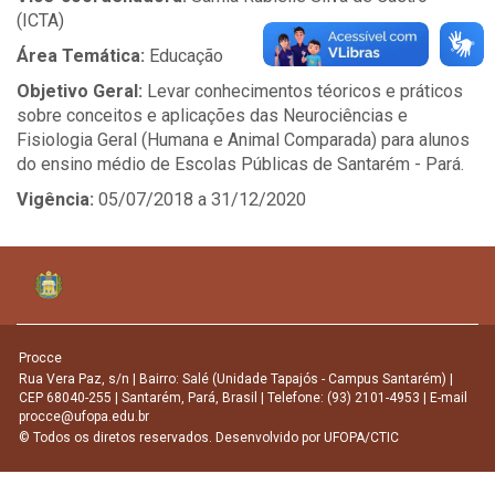
(ICTA)
Área Temática:
Educação
Objetivo Geral:
Levar conhecimentos téoricos e práticos
sobre conceitos e aplicações das Neurociências e
Fisiologia Geral (Humana e Animal Comparada) para alunos
do ensino médio de Escolas Públicas de Santarém - Pará.
Vigência:
05/07/2018 a 31/12/2020
Procce
Rua Vera Paz, s/n | Bairro: Salé (Unidade Tapajós - Campus Santarém) |
CEP 68040-255 | Santarém, Pará, Brasil | Telefone: (93) 2101-4953 | E-mail
procce@ufopa.edu.br
© Todos os diretos reservados. Desenvolvido por
UFOPA/CTIC