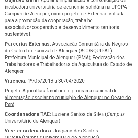
Objetivo Geral
: Apoiar a implantação e consolidação da
incubadora universitária de economia solidária na UFOPA -
Campus de Alenquer, como projeto de Extensão voltada
para a promoção da cooperação, trabalho
associativo/cooperativo e desenvolvimento territorial
sustentável.
Parcerias Externas:
Associação Comunitária de Negros
do Quilombo Pacoval de Alenquer (ACONQUIPAL);
Prefeitura Municipal de Alenquer (PMA); Federação dos
Trabalhadores e Trabalhadoras da Aquicultura do Estado de
Alenquer
Vigência:
1º/05/2018 a 30/04/2020
Projeto: Agricultura familiar e o programa nacional de
alimentação escolar no município de Alenquer no Oeste do
Pará
Coordenadora TAE:
Luziene Santos da Silva (
Campus
Universitário de Alenquer)
Vice-coordenadora:
Jorgiene dos Santos
Oliveira (
Campus
Universitário de Alenquer)