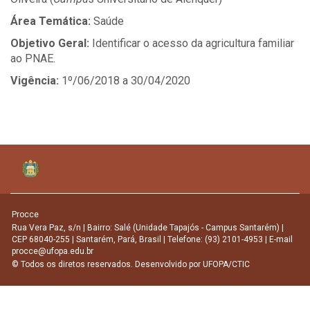
Área Temática:
Saúde
Objetivo Geral:
Identificar o acesso da agricultura familiar
ao PNAE.
Vigência:
1º/06/2018 a 30/04/2020
Procce
Rua Vera Paz, s/n | Bairro: Salé (Unidade Tapajós - Campus Santarém) |
CEP 68040-255 | Santarém, Pará, Brasil | Telefone: (93) 2101-4953 | E-mail
procce@ufopa.edu.br
© Todos os diretos reservados. Desenvolvido por
UFOPA/CTIC