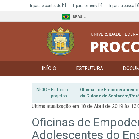
Ir para o conteúdo
[1]
Ir para o menu
[2]
Ir para a busca
[3
BRASIL
UNIVERSIDADE FEDERA
PROCC
INÍCIO
ESTRUTURA
DOCU
INÍCIO
-
Histórico
Oficinas de Empoderamento 
projetos
-
da Cidade de Santarém/Par
Ultima atualização em 18 de Abril de 2019 às 13:
Oficinas de Empode
Adolescentes do En