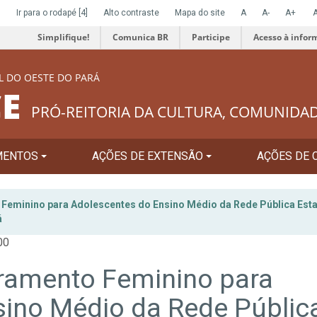
]
Ir para o rodapé
[4]
Alto contraste
Mapa do site
A
A-
A+
Simplifique!
Comunica BR
Participe
Acesso à infor
L DO OESTE DO PARÁ
E
PRÓ-REITORIA DA CULTURA, COMUNIDA
MENTOS
AÇÕES DE EXTENSÃO
AÇÕES DE 
Feminino para Adolescentes do Ensino Médio da Rede Pública Est
á
00
ramento Feminino para
sino Médio da Rede Públic