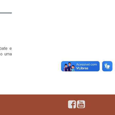
bate e
mo uma