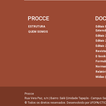
PROCCE
DO
ESTRUTURA
Editais
Extens
QUEM SOMOS
Editais
Editais
Editais
Revista
E-book
Formul
Normas
Relatór
Mídias 
Procce
Rua Vera Paz, s/n | Bairro: Salé (Unidade Tapajós - Campus Sa
© Todos os diretos reservados. Desenvolvido por
UFOPA/CTIC