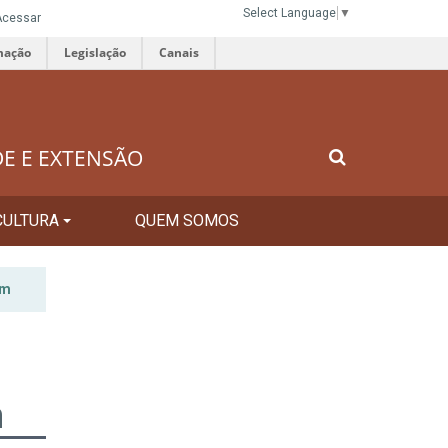
Select Language
▼
Acessar
mação
Legislação
Canais
DE E EXTENSÃO
CULTURA
QUEM SOMOS
ém
m