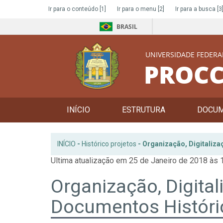
Ir para o conteúdo
[1]
Ir para o menu
[2]
Ir para a busca
[3
BRASIL
UNIVERSIDADE FEDERA
PROCC
INÍCIO
ESTRUTURA
DOCU
INÍCIO
-
Histórico projetos
-
Organização, Digitaliz
Ultima atualização em 25 de Janeiro de 2018 às 
Organização, Digita
Documentos Históri