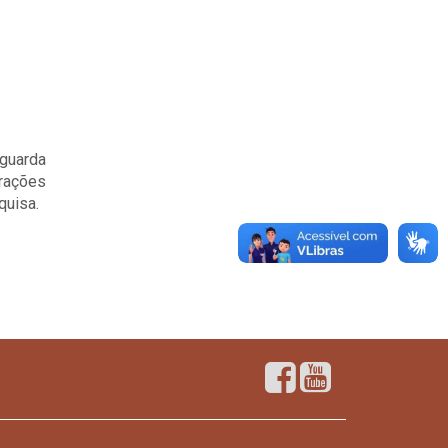
aguarda
rações
quisa.