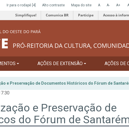
]
Ir para o rodapé
[4]
Alto contraste
Mapa do site
A
A-
A+
Simplifique!
Comunica BR
Participe
Acesso à infor
L DO OESTE DO PARÁ
E
PRÓ-REITORIA DA CULTURA, COMUNIDA
MENTOS
AÇÕES DE EXTENSÃO
AÇÕES DE 
ação e Preservação de Documentos Históricos do Fórum de Santar
17:30
lização e Preservação de
cos do Fórum de Santaré