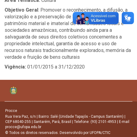
Área Temática:
Cultura
Objetivo Geral
: Promover o reconhecimento, a difusão, a
valorização e a preservação de bens culturais do
patrimônio material e imaterial de comunidades locais e
sociedades amazônicas, contribuindo ainda para a
salvaguarda de seus direitos coletivos concernentes a
propriedade intelectual, garantia de acesso e uso de
recursos naturais tradicionalmente explorados, memória da
verdade e fruição de bens culturais
Vigência:
01/01/2015 a 31/12/2020
Procce
Rua Vera Paz, s/n | Bairro: Salé (Unidade Tapajós - Campus Santarém) |
CEP 68040-255 | Santarém, Pará, Brasil | Telefone: (93) 2101-4953 | E-mail
procce@ufopa.edu.br
© Todos os diretos reservados. Desenvolvido por
UFOPA/CTIC