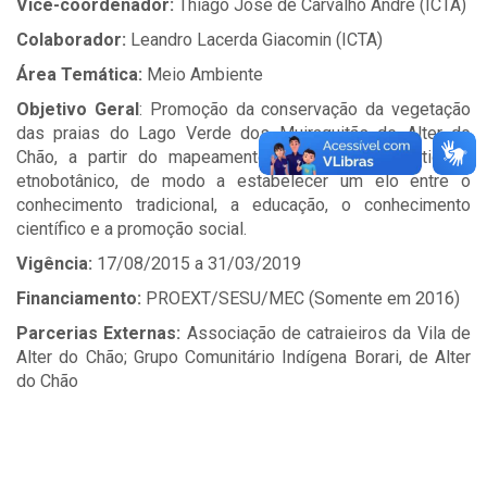
Vice-coordenador:
Thiago José de Carvalho André (ICTA)
Colaborador:
Leandro Lacerda Giacomin (ICTA)
Área Temática:
Meio Ambiente
Objetivo Geral
: Promoção da conservação da vegetação
das praias do Lago Verde dos Muiraquitãs de Alter do
Chão, a partir do mapeamento participativo florístico e
etnobotânico, de modo a estabelecer um elo entre o
conhecimento tradicional, a educação, o conhecimento
científico e a promoção social.
Vigência:
17/08/2015 a 31/03/2019
Financiamento:
PROEXT/SESU/MEC (Somente em 2016)
Parcerias Externas:
Associação de catraieiros da Vila de
Alter do Chão; Grupo Comunitário Indígena Borari, de Alter
do Chão