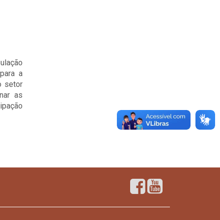
pulação
 para a
o setor
inar as
cipação