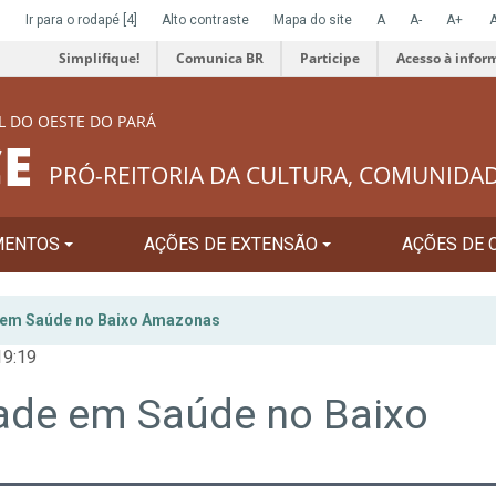
]
Ir para o rodapé
[4]
Alto contraste
Mapa do site
A
A-
A+
Simplifique!
Comunica BR
Participe
Acesso à infor
L DO OESTE DO PARÁ
E
PRÓ-REITORIA DA CULTURA, COMUNIDA
MENTOS
AÇÕES DE EXTENSÃO
AÇÕES DE 
em Saúde no Baixo Amazonas
19:19
ade em Saúde no Baixo