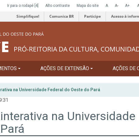
]
Ir para o rodapé
[4]
Alto contraste
Mapa do site
A
A-
A+
Simplifique!
Comunica BR
Participe
Acesso à infor
L DO OESTE DO PARÁ
E
PRÓ-REITORIA DA CULTURA, COMUNIDA
MENTOS
AÇÕES DE EXTENSÃO
AÇÕES DE 
erativa na Universidade Federal do Oeste do Pará
9:31
interativa na Universidade
 Pará