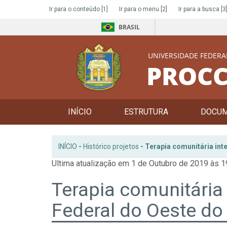
Ir para o conteúdo
[1]
Ir para o menu
[2]
Ir para a busca
[3
BRASIL
UNIVERSIDADE FEDERA
PROCC
INÍCIO
ESTRUTURA
DOCU
INÍCIO
-
Histórico projetos
-
Terapia comunitária int
Ultima atualização em 1 de Outubro de 2019 às 1
Terapia comunitária 
Federal do Oeste do